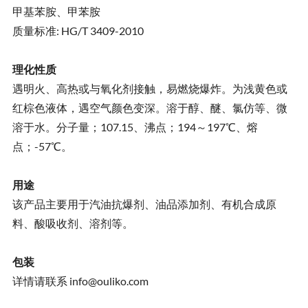
甲基苯胺、甲苯胺
质量标准: HG/T 3409-2010
理化性质
遇明火、高热或与氧化剂接触，易燃烧爆炸。为浅黄色或
红棕色液体，遇空气颜色变深。溶于醇、醚、氯仿等、微
溶于水。分子量；107.15、沸点；194～197℃、熔
点；-57℃。
用途
该产品主要用于汽油抗爆剂、油品添加剂、有机合成原
料、酸吸收剂、溶剂等。
包装
详情请联系 info@ouliko.com