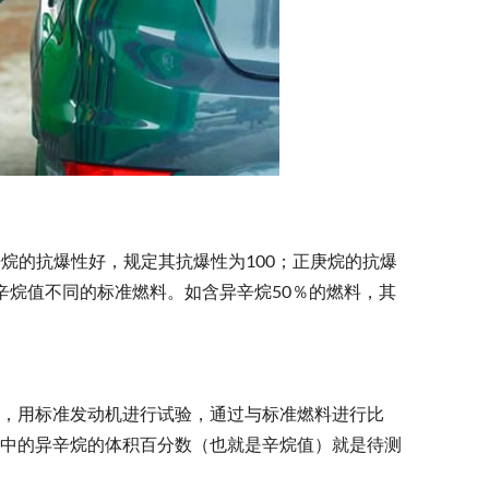
辛烷的抗爆性好，规定其抗爆性为100；正庚烷的抗爆
辛烷值不同的标准燃料。如含异辛烷50％的燃料，其
，用标准发动机进行试验，通过与标准燃料进行比
中的异辛烷的体积百分数（也就是辛烷值）就是待测