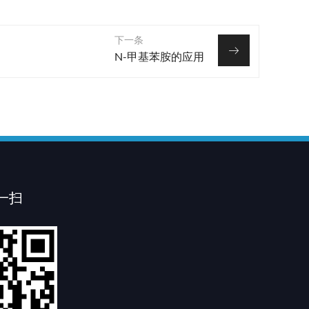
下一条
N-甲基苯胺的应用
一扫