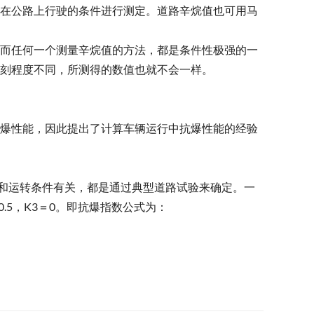
在公路上行驶的条件进行测定。道路辛烷值也可用马
而任何一个测量辛烷值的方法，都是条件性极强的一
刻程度不同，所测得的数值也就不会一样。
爆性能，因此提出了计算车辆运行中抗爆性能的经验
性和运转条件有关，都是通过典型道路试验来确定。一
.5，K3＝0。即抗爆指数公式为：