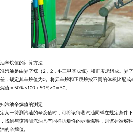
油辛烷值的计算方法
准汽油是由异辛烷（2，2，4-三甲基戊烷）和正庚烷组成。异
差，规定其辛烷值为0。将异辛烷和正庚烷按不同的体积比配成
烷值＝50％×100＋50％×0＝50。
知汽油辛烷值的测定
定某一待测汽油的辛烷值时，可将该待测汽油同样在规定条件下
，找到与该待测汽油具有同样抗爆性的标准燃料，则该标准燃料
油的辛烷值。