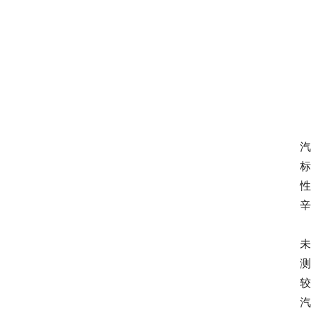
汽
标
性
辛
未
测
较
汽