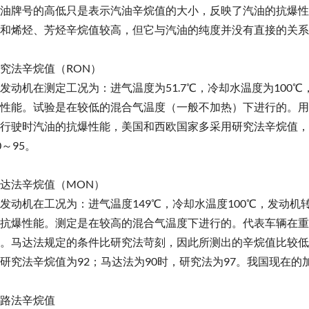
油牌号的高低只是表示汽油辛烷值的大小，反映了汽油的抗爆性
和烯烃、芳烃辛烷值较高，但它与汽油的纯度并没有直接的关系
究法辛烷值（RON）
发动机在测定工况为：进气温度为51.7℃，冷却水温度为100℃，发
性能。试验是在较低的混合气温度（一般不加热）下进行的。用
行驶时汽油的抗爆性能，美国和西欧国家多采用研究法辛烷值，优
0～95。
达法辛烷值（MON）
发动机在工况为：进气温度149℃，冷却水温度100℃，发动机转速9
抗爆性能。测定是在较高的混合气温度下进行的。代表车辆在重
。马达法规定的条件比研究法苛刻，因此所测出的辛烷值比较低
研究法辛烷值为92；马达法为90时，研究法为97。我国现在
路法辛烷值